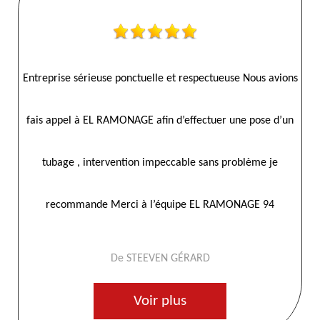
ions
Entreprise sérieuse, toujours à l’heure ,ramonage fait par le
Ent
’un
toit et très satisfait. Bon rapport qualité prix,merci l’équipe
fa
EL ramonage 94.
De B
Voir plus