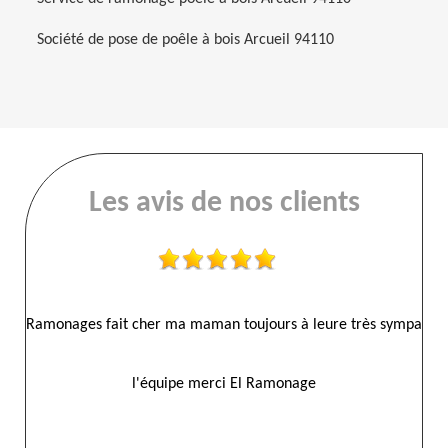
Société de pose de poêle à bois Arcueil 94110
Les avis de nos clients
ympa
Entreprise sérieuse ponctuelle et respectueuse Nous avions
Ra
fais appel à EL RAMONAGE afin d’effectuer une pose d’un
tubage , intervention impeccable sans problème je