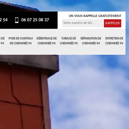
ON VOUS RAPPELLE GRATUITEMENT
2 54
06 07 25 08 37
 DE
POSE DE CHAPEAU
DÉBISTRAGE DE
TUBAGE DE
RÉPARATION DE
ENTRETIEN DE
 94
DE CHEMINÉE 94
CHEMINÉE 94
CHEMINÉE 94
CHEMINÉE 94
CHEMINÉE 94