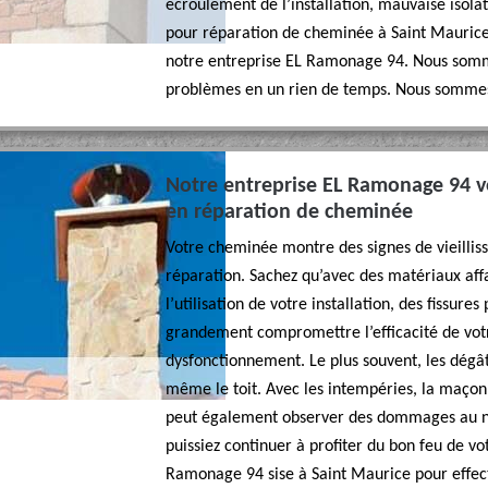
écroulement de l’installation, mauvaise isolat
pour réparation de cheminée à Saint Maurice 
notre entreprise EL Ramonage 94. Nous sommes
problèmes en un rien de temps. Nous sommes
Notre entreprise EL Ramonage 94 vo
en réparation de cheminée
Votre cheminée montre des signes de vieillis
réparation. Sachez qu’avec des matériaux affai
l’utilisation de votre installation, des fissure
grandement compromettre l’efficacité de vo
dysfonctionnement. Le plus souvent, les dégât
même le toit. Avec les intempéries, la maçon
peut également observer des dommages au niv
puissiez continuer à profiter du bon feu de vo
Ramonage 94 sise à Saint Maurice pour effect