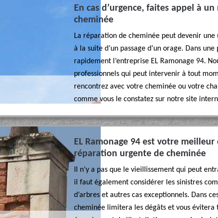
En cas d’urgence, faites appel à u
cheminée
La réparation de cheminée peut devenir une u
à la suite d’un passage d’un orage. Dans une p
rapidement l’entreprise EL Ramonage 94. No
professionnels qui peut intervenir à tout mo
rencontrez avec votre cheminée ou votre chau
comme vous le constatez sur notre site intern
EL Ramonage 94 est votre meilleur 
réparation urgente de cheminée
Il n’y a pas que le vieillissement qui peut en
il faut également considérer les sinistres co
d’arbres et autres cas exceptionnels. Dans ce
cheminée limitera les dégâts et vous évitera t