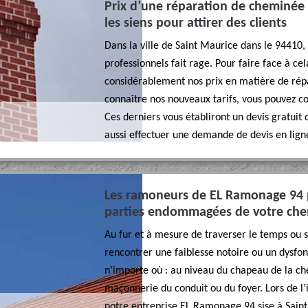
Prix d’une réparation de cheminée 
les siens pour attirer des clients
Dans la ville de Saint Maurice dans le 94410
professionnels fait rage. Pour faire face à cel
considérablement nos prix en matière de rép
connaître nos nouveaux tarifs, vous pouvez co
Ces derniers vous établiront un devis gratuit
aussi effectuer une demande de devis en ligne,
Les ramoneurs de EL Ramonage 94 p
parties endommagées de votre ch
Au fur et à mesure de traverser le temps ou s
rencontrer une faiblesse notoire ou un dysfon
n’importe où : au niveau du chapeau de la che
maçonnerie du conduit ou du foyer. Lors de l
notre entreprise EL Ramonage 94 sise à Saint