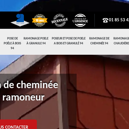
01 85 53 4
POSE DE
RAMONAGE POELE
POSEUR ET POSE DE POELE
RAMONAGE DE
RAMONAGE
POÊLE À BOIS
À GRANULE 94
A BOIS ET GRANULÉ 94
CHEMINÉE 94
CHAUDIÈRE
94
n de cheminée
: ramoneur
US CONTACTER