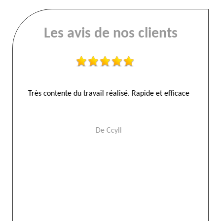
Les avis de nos clients
Entreprise sérieuse je recommande merci el ramonages
La
De Herve
Pers