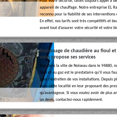
Pour votre sécurité, faites toujours appel à d
appareil de chauffage. Notre entreprise EL R
reconnu pour la fiabilité de ses interventions e
En effet, nos tarifs sont très compétitifs et b
avant tout d’assurer votre sécurité et votre bi
Ramonage de chaudière au fioul et 
vous propose ses services
Sise dans la ville de Noiseau dans le 94880,
fioul et au gaz est le prestataire qu’il vous fa
pour l’entretien de vos installations. Depuis
dans cette localité en leur proposant des pres
qu’avantageux. Si vous voulez avoir de plus 
un devis, contactez-nous rapidement.