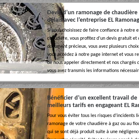
Devis d’un ramonage de chaudière :
délais avec l’entreprise EL Ramona
Si vous choisissez de faire confiance à notre 
chaudière, vous profitez d’un devis gratuit et
document précieux, vous avez plusieurs choix
vous accédez à notre page internet et vous r
de nous appeler directement et nos chargés de
vous avez transmis les informations nécessair
Bénéficier d’un excellent travail 
meilleurs tarifs en engageant EL 
Pour vous éviter tous les risques d’incidents 
ramonage de votre chaudière à gaz ou au fio
qui se sont déjà produit suite à une négligence