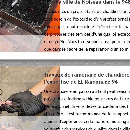
dans la ville de Noiseau dans le 94
Si vous êtes un propriétaire de chaudière au g
avez besoin de l’expertise d’un professionnel p
faire appel à notre société. Présent sur le m
de proposer des services d’une qualité excep
et de poêle. Nous intervenons aussi pour la 
que dans le cadre de la réparation d’un solin.
Travaux de ramonage de chaudière d
l’expertise de EL Ramonage 94
Une chaudière au gaz ou au fioul peut rencon
précis, il est indispensable pour vous de fair
professionnel. Si vous devez procéder à des 
chaudière, il est recommandé de faire appel à
années d’expérience en la matière, nous figur
vous offrir des services de qualité dans la vil