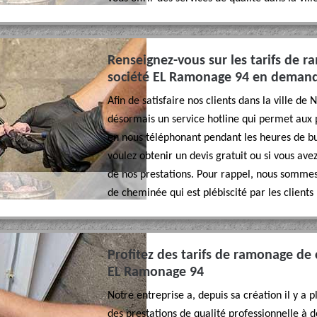
Renseignez-vous sur les tarifs de 
société EL Ramonage 94 en demand
Afin de satisfaire nos clients dans la ville d
désormais un service hotline qui permet aux p
en nous téléphonant pendant les heures de bu
voulez obtenir un devis gratuit ou si vous av
de nos prestations. Pour rappel, nous somme
de cheminée qui est plébiscité par les clients 
Profitez des tarifs de ramonage de 
EL Ramonage 94
Notre entreprise a, depuis sa création il y a
des prestations de qualité professionnelle à d