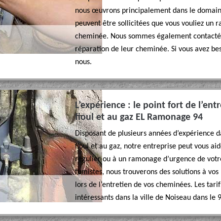
nous œuvrons principalement dans le domain
peuvent être sollicitées que vous vouliez u
cheminée. Nous sommes également contacté par
réparation de leur cheminée. Si vous avez be
nous.
L’expérience : le point fort de l’e
fioul et au gaz EL Ramonage 94
Disposant de plusieurs années d’expérience
fioul et au gaz, notre entreprise peut vous a
régulier ou à un ramonage d’urgence de votre 
fumistes, nous trouverons des solutions à vos
lors de l’entretien de vos cheminées. Les tari
intéressants dans la ville de Noiseau dans le 