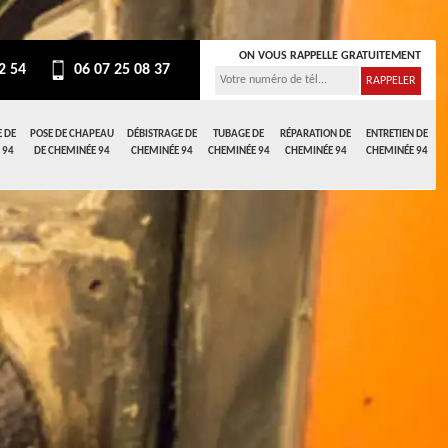
ON VOUS RAPPELLE GRATUITEMENT
2 54
06 07 25 08 37
 DE
POSE DE CHAPEAU
DÉBISTRAGE DE
TUBAGE DE
RÉPARATION DE
ENTRETIEN DE
 94
DE CHEMINÉE 94
CHEMINÉE 94
CHEMINÉE 94
CHEMINÉE 94
CHEMINÉE 94