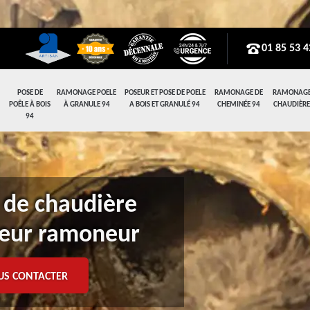
01 85 53 4
POSE DE
RAMONAGE POELE
POSEUR ET POSE DE POELE
RAMONAGE DE
RAMONAGE
POÊLE À BOIS
À GRANULE 94
A BOIS ET GRANULÉ 94
CHEMINÉE 94
CHAUDIÈRE
94
 de chaudière
leur ramoneur
US CONTACTER