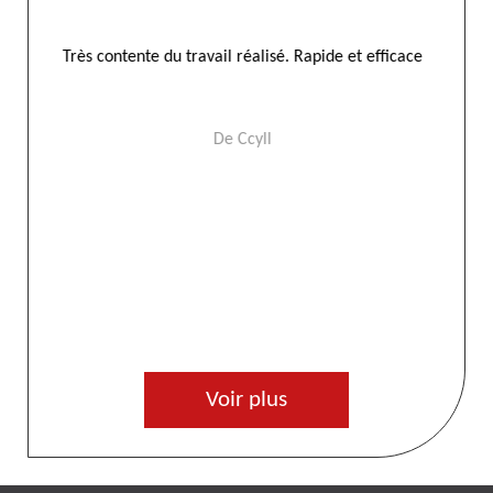
Très contente du travail réalisé. Rapide et efficace
Parf
De Ccyll
Voir plus