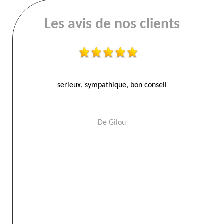
Les avis de nos clients
 un
serieux, sympathique, bon conseil
Ram
De Gilou
 leur