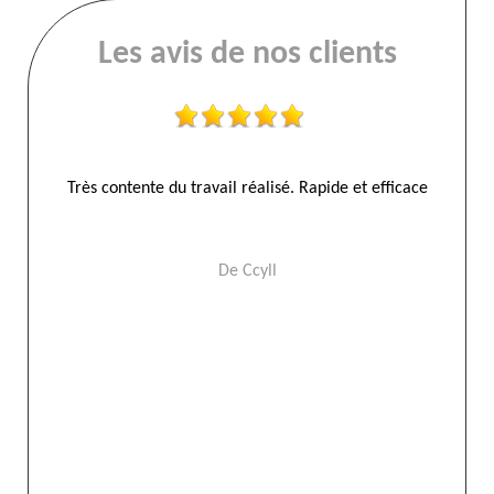
Les avis de nos clients
ions
Très contente du travail réalisé. Rapide et efficace
E
’un
t
De Ccyll