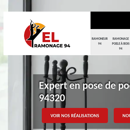
RAMONEUR
RAMONAGE
94
POELE À BOIS
94
Expert en pose de poê
94320
VOIR NOS RÉALISATIONS
NO