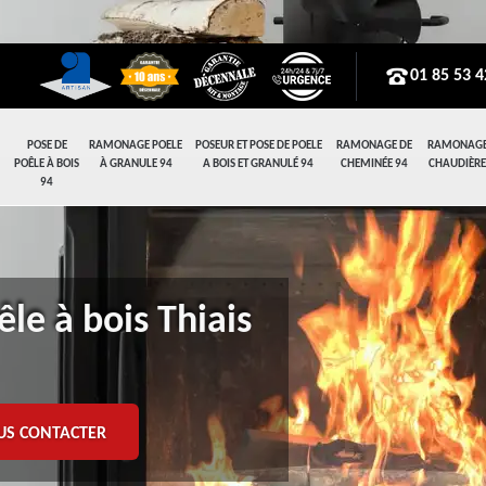
01 85 53 4
POSE DE
RAMONAGE POELE
POSEUR ET POSE DE POELE
RAMONAGE DE
RAMONAGE
POÊLE À BOIS
À GRANULE 94
A BOIS ET GRANULÉ 94
CHEMINÉE 94
CHAUDIÈRE
94
le à bois Thiais
US CONTACTER