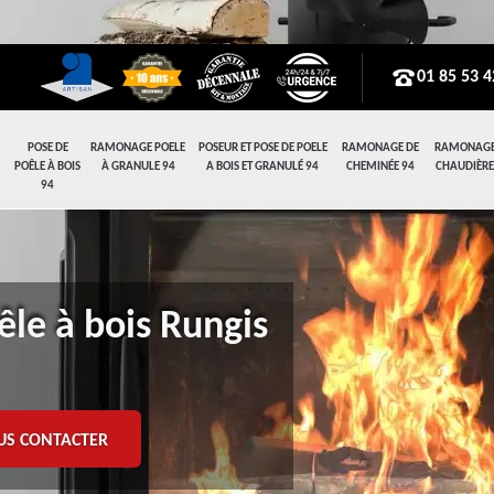
01 85 53 4
POSE DE
RAMONAGE POELE
POSEUR ET POSE DE POELE
RAMONAGE DE
RAMONAGE
POÊLE À BOIS
À GRANULE 94
A BOIS ET GRANULÉ 94
CHEMINÉE 94
CHAUDIÈRE
94
êle à bois Rungis
US CONTACTER