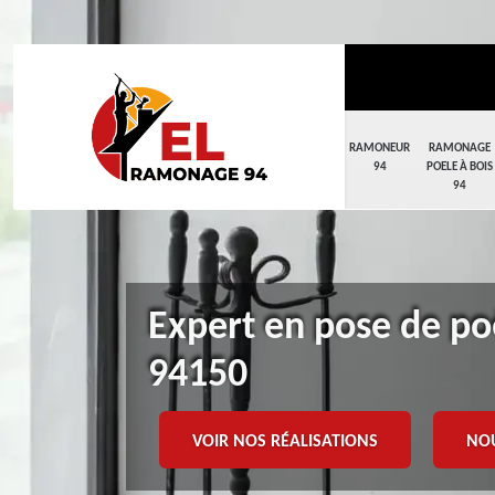
RAMONEUR
RAMONAGE
94
POELE À BOIS
94
Expert en pose de po
94150
VOIR NOS RÉALISATIONS
NO