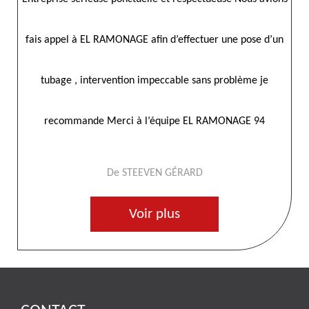
’un
travail
f
De MP
Voir plus