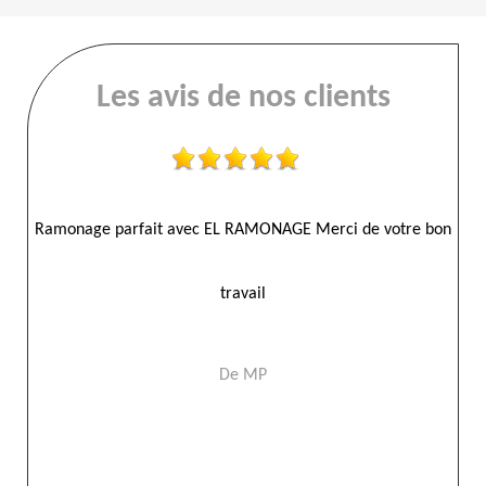
Les avis de nos clients
es
Ramonage parfait avec EL RAMONAGE Merci de votre bon
Ent
travail
fa
De MP