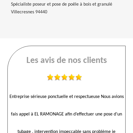
Spécialiste poseur et pose de poêle à bois et granulé
Villecresnes 94440
Les avis de nos clients
ions
Ramonage parfait avec EL RAMONAGE Merci de votre bon
La
’un
travail
Pers