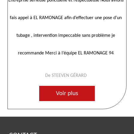
ions
Entreprise sérieuse je recommande merci el ramonages
Ent
’un
fa
De Herve
Voir plus