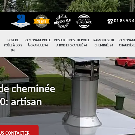
01 85 53 4
POSE DE
RAMONAGE POELE
POSEUR ET POSE DE POELE
RAMONAGE DE
RAMONAGE
POÊLE À BOIS
À GRANULE 94
A BOIS ET GRANULÉ 94
CHEMINÉE 94
CHAUDIÈRE
94
 de cheminée
0: artisan
US CONTACTER