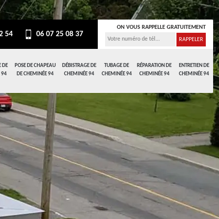
ON VOUS RAPPELLE GRATUITEMENT
2 54
06 07 25 08 37
 DE
POSE DE CHAPEAU
DÉBISTRAGE DE
TUBAGE DE
RÉPARATION DE
ENTRETIEN DE
 94
DE CHEMINÉE 94
CHEMINÉE 94
CHEMINÉE 94
CHEMINÉE 94
CHEMINÉE 94