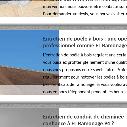
intervention, nous pouvons être contacté sur 
Pour demander un devis, vous pouvez visiter n
Entretien de poêle à bois : une opér
professionnel comme EL Ramonage
L’entretien de poêle à bois requiert une certa
vous puissiez profiter pleinement d’une qualit
nous vous proposons notre savoir-faire. Prof
régulièrement pour nettoyer les poêles à bois
des certificats de ramonage. Si vous voulez a
nous en nous téléphonant pendant les heures
Entretien de conduit de cheminée :
confiance à EL Ramonage 94 ?