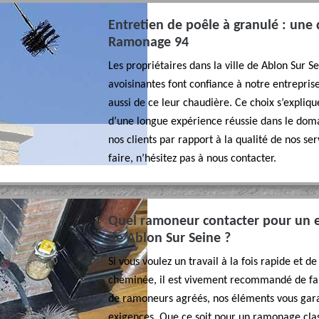
Entretien de poêle à granulé : une d
Ramonage 94
Les propriétaires dans la ville de Ablon Sur S
avoisinantes font confiance à notre entrepris
aussi de ce leur chaudière. Ce choix s’expliq
d’une longue expérience réussie dans le doma
nos clients par rapport à la qualité de nos ser
faire, n’hésitez pas à nous contacter.
Quel ramoneur contacter pour un en
de Ablon Sur Seine ?
Si vous voulez un travail à la fois rapide et 
cheminée, il est vivement recommandé de fai
de ramoneurs agréés, nos éléments vous garan
exigences. Que ce soit pour un ramonage clas