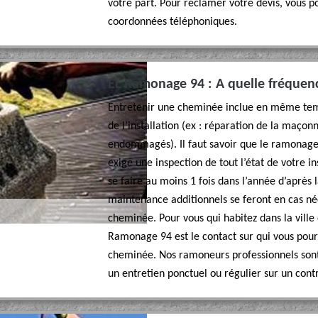
votre part. Pour réclamer votre devis, vous po
coordonnées téléphoniques.
EL Ramonage 94 : A quelle fréquenc
Entretenir une cheminée inclue en même temp
de l’installation (ex : réparation de la maçon
endommagés). Il faut savoir que le ramonage es
exige une inspection de tout l’état de votre ins
se faire au moins 1 fois dans l’année d’après
maintenance additionnels se feront en cas néc
cheminée. Pour vous qui habitez dans la ville
Ramonage 94 est le contact sur qui vous pou
cheminée. Nos ramoneurs professionnels sont 
un entretien ponctuel ou régulier sur un contr