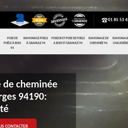
01 85 53 4
POSE DE
RAMONAGE POELE
POSEUR ET POSE DE POELE
RAMONAGE DE
RAMONAGE
POÊLE À BOIS
À GRANULE 94
A BOIS ET GRANULÉ 94
CHEMINÉE 94
CHAUDIÈRE
94
e de cheminée
rges 94190:
té
US CONTACTER