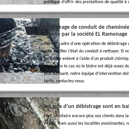
politique d’offrir des prestations de qualité à
Débistrage de conduit de cheminée
menée par la société EL Ramonage 
Dans le cadre d’une opération de débistrage
pour vérifier l’état du conduit à nettoyer. Si
pour être enlevé à l’aide d’un produit chimiqu
Mais dans le cas où le bistre est déjà assez du
plus suffisant, notre équipe d’intervention doi
tarifs, contactez-nous.
Les prix d’un débistrage sont en ba
Pour satisfaire encore plus nos clients dans l
94190, mais aussi les localités avoisinantes,