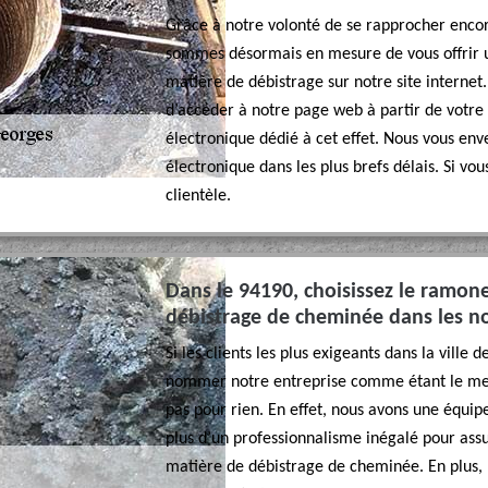
Grâce à notre volonté de se rapprocher encor
sommes désormais en mesure de vous offrir 
matière de débistrage sur notre site internet.
d’accéder à notre page web à partir de votre
électronique dédié à cet effet. Nous vous enve
électronique dans les plus brefs délais. Si vo
clientèle.
Dans le 94190, choisissez le ramo
débistrage de cheminée dans les n
Si les clients les plus exigeants dans la ville
nommer notre entreprise comme étant le meil
pas pour rien. En effet, nous avons une équi
plus d’un professionnalisme inégalé pour ass
matière de débistrage de cheminée. En plus,