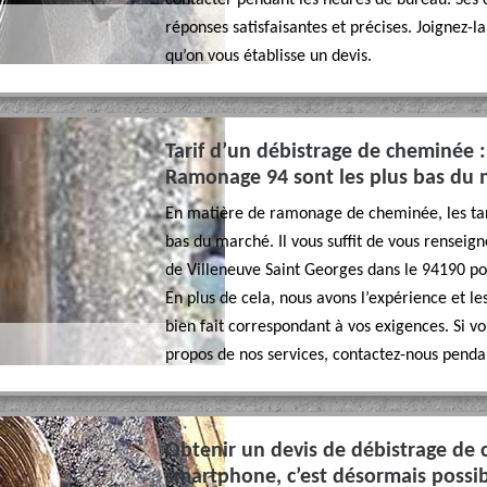
contacter pendant les heures de bureau. Ses 
réponses satisfaisantes et précises. Joignez-
qu’on vous établisse un devis.
Tarif d’un débistrage de cheminée 
Ramonage 94 sont les plus bas du
En matière de ramonage de cheminée, les tari
bas du marché. Il vous suffit de vous renseig
de Villeneuve Saint Georges dans le 94190 pou
En plus de cela, nous avons l’expérience et l
bien fait correspondant à vos exigences. Si v
propos de nos services, contactez-nous penda
Obtenir un devis de débistrage de 
smartphone, c’est désormais possi