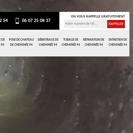
ON VOUS RAPPELLE GRATUITEMENT
2 54
06 07 25 08 37
 DE
POSE DE CHAPEAU
DÉBISTRAGE DE
TUBAGE DE
RÉPARATION DE
ENTRETIEN DE
 94
DE CHEMINÉE 94
CHEMINÉE 94
CHEMINÉE 94
CHEMINÉE 94
CHEMINÉE 94