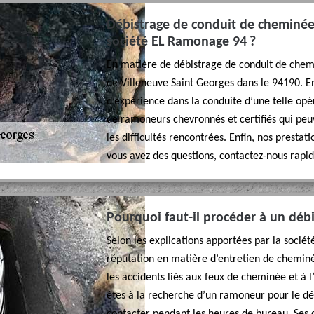
Débistrage de conduit de cheminée :
société EL Ramonage 94 ?
En matière de débistrage de conduit de chem
de Villeneuve Saint Georges dans le 94190. En
d’expérience dans la conduite d’une telle opé
de ramoneurs chevronnés et certifiés qui peuv
les difficultés rencontrées. Enfin, nos prestat
vous avez des questions, contactez-nous rapi
Pourquoi faut-il procéder à un déb
Selon les explications apportées par la soci
réputation en matière d’entretien de cheminée
les accidents liés aux feux de cheminée et à 
êtes à la recherche d’un ramoneur pour le dé