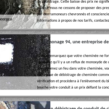
de débistrage. Cette baisse des prix ne signi
puisque nous ne cessons de proposer des pres
par des ramoneurs chevronnés et consciencieu
informations à propos de nos tarifs, contacte
EL Ramonage 94, une entreprise de
94190
Si vous remarquez que votre cheminée ne fo
constatez qu’il y a un reflux de monoxyde de
vous allumez un feu dans votre cheminée, vo
entreprise de débistrage de cheminée comme 
vérification et procèdera à l’enlèvement du bi
bouche votre conduit à un prix défiant la con