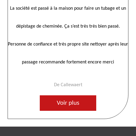
 un
Entreprise sérieuse, ponctuelle et respectueuse ,très bon
Parf
travail je recommande. Merci à l’équipe EL ramonage94
 leur
De Tennessylg
Voir plus