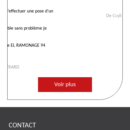
’un
De Ccyll
Voir plus
CONTACT