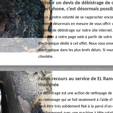
Obtenir un devis de débistrage de 
smartphone, c’est désormais possi
Grâce à notre volonté de se rapprocher encor
sommes désormais en mesure de vous offrir 
matière de débistrage sur notre site internet.
d’accéder à notre page web à partir de votre
électronique dédié à cet effet. Nous vous enve
électronique dans les plus brefs délais. Si vo
clientèle.
Faites recours au service de EL Ra
cheminée
Le débistrage est une action de nettoyage de
au ramonage qui se fait seulement à l’aide d
peut être très solidement fixé à la paroi d’un 