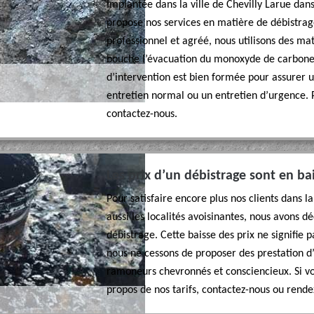
Implantée dans la ville de Chevilly Larue da
propose nos services en matière de débistra
professionnel et agréé, nous utilisons des maté
bouche l’évacuation du monoxyde de carbone
d’intervention est bien formée pour assurer u
entretien normal ou un entretien d’urgence. 
contactez-nous.
Les prix d’un débistrage sont en ba
Pour satisfaire encore plus nos clients dans l
aussi les localités avoisinantes, nous avons d
débistrage. Cette baisse des prix ne signifie
nous ne cessons de proposer des prestation d’
ramoneurs chevronnés et consciencieux. Si vo
propos de nos tarifs, contactez-nous ou rende