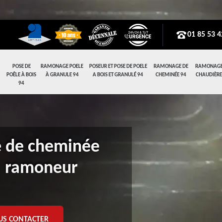
01 85 53 4
POSE DE
RAMONAGE POELE
POSEUR ET POSE DE POELE
RAMONAGE DE
RAMONAGE
POÊLE À BOIS
À GRANULE 94
A BOIS ET GRANULÉ 94
CHEMINÉE 94
CHAUDIÈRE
94
e de cheminée
: ramoneur
US CONTACTER