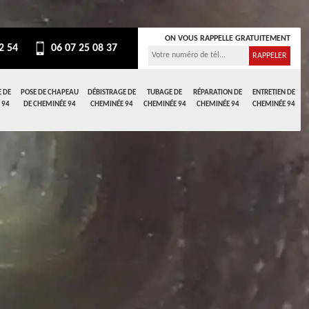
ON VOUS RAPPELLE GRATUITEMENT
2 54
06 07 25 08 37
 DE
POSE DE CHAPEAU
DÉBISTRAGE DE
TUBAGE DE
RÉPARATION DE
ENTRETIEN DE
 94
DE CHEMINÉE 94
CHEMINÉE 94
CHEMINÉE 94
CHEMINÉE 94
CHEMINÉE 94