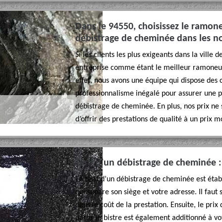
Dans le 94550, choisissez le ramo
débistrage de cheminée dans les n
Si les clients les plus exigeants dans la ville
entreprise comme étant le meilleur ramoneur d
effet, nous avons une équipe qui dispose des
professionnalisme inégalé pour assurer une p
débistrage de cheminée. En plus, nos prix ne
d’offrir des prestations de qualité à un prix m
Tarif d’un débistrage de cheminée :
Le tarif d’un débistrage de cheminée est établ
qui sépare son siège et votre adresse. Il faut 
dans le coût de la prestation. Ensuite, le prix 
partir le bistre est également additionné à vot