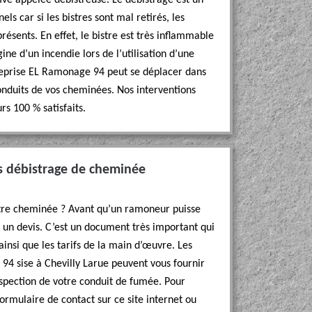
ve appelée débistreuse. Le débistrage est un
ls car si les bistres sont mal retirés, les
résents. En effet, le bistre est très inflammable
igine d’un incendie lors de l’utilisation d’une
reprise EL Ramonage 94 peut se déplacer dans
onduits de vos cheminées. Nos interventions
rs 100 % satisfaits.
s débistrage de cheminée
otre cheminée ? Avant qu’un ramoneur puisse
r un devis. C’est un document très important qui
insi que les tarifs de la main d’œuvre. Les
94 sise à Chevilly Larue peuvent vous fournir
inspection de votre conduit de fumée. Pour
ormulaire de contact sur ce site internet ou