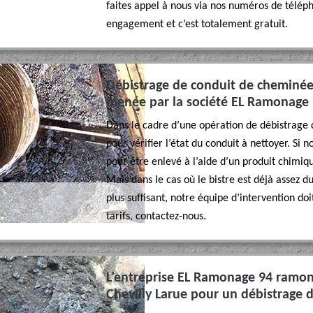
faites appel à nous via nos numéros de télép
engagement et c’est totalement gratuit.
Débistrage de conduit de cheminée
menée par la société EL Ramonage 
Dans le cadre d’une opération de débistrage
pour vérifier l’état du conduit à nettoyer. Si
pour être enlevé à l’aide d’un produit chimiqu
Mais dans le cas où le bistre est déjà assez du
plus suffisant, notre équipe d’intervention doi
tarifs, contactez-nous.
L’entreprise EL Ramonage 94 ramone
Chevilly Larue pour un débistrage