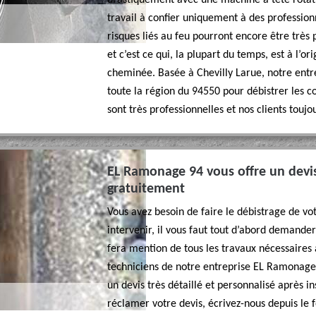
drastiquement avec une machine à tête rotati
travail à confier uniquement à des professionne
risques liés au feu pourront encore être très p
et c’est ce qui, la plupart du temps, est à l’or
cheminée. Basée à Chevilly Larue, notre ent
toute la région du 94550 pour débistrer les c
sont très professionnelles et nos clients toujou
EL Ramonage 94 vous offre un devi
gratuitement
Vous avez besoin de faire le débistrage de v
intervenir, il vous faut tout d’abord demande
fera mention de tous les travaux nécessaires a
techniciens de notre entreprise EL Ramonage 
un devis très détaillé et personnalisé après 
réclamer votre devis, écrivez-nous depuis le f