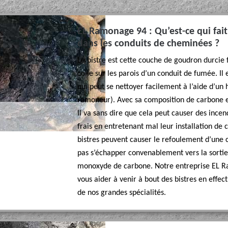
EL Ramonage 94 : Qu’est-ce qui fait
dans les conduits de cheminées ?
Le bistre est cette couche de goudron durcie 
colle sur les parois d’un conduit de fumée. Il e
qui peut se nettoyer facilement à l’aide d’un 
ramoneur). Avec sa composition de carbone et
Il va sans dire que cela peut causer des ince
frais en entretenant mal leur installation de 
bistres peuvent causer le refoulement d’une 
pas s’échapper convenablement vers la sortie d
monoxyde de carbone. Notre entreprise EL Ra
vous aider à venir à bout des bistres en effec
de nos grandes spécialités.