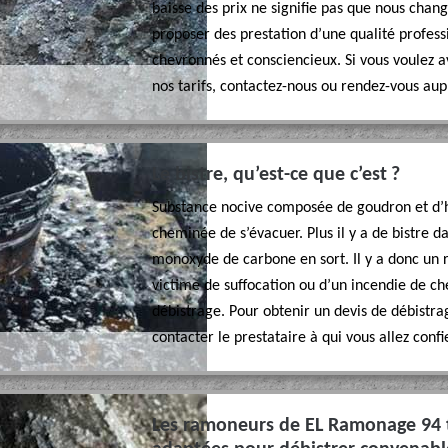
baisse des prix ne signifie pas que nous cha
proposer des prestation d’une qualité profes
chevronnés et consciencieux. Si vous voulez 
nos tarifs, contactez-nous ou rendez-vous aup
Le bistre, qu’est-ce que c’est ?
Substance nocive composée de goudron et d’h
cheminée de s’évacuer. Plus il y a de bistre d
monoxyde de carbone en sort. Il y a donc un 
victime de suffocation ou d’un incendie de ch
débistrage. Pour obtenir un devis de débistra
contacter le prestataire à qui vous allez confi
Les ramoneurs de EL Ramonage 94 tr