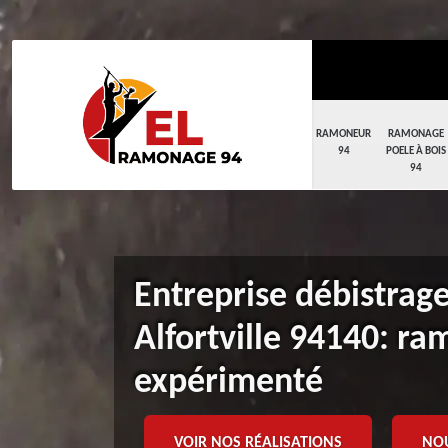
RAMONEUR
RAMONAGE
94
POELE À BOIS
94
Entreprise débistrag
Alfortville 94140: r
expérimenté
VOIR NOS RÉALISATIONS
NO