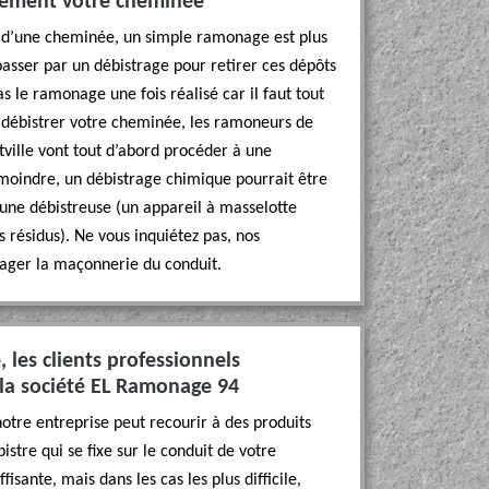
lement votre cheminée
t d’une cheminée, un simple ramonage est plus
 passer par un débistrage pour retirer ces dépôts
pas le ramonage une fois réalisé car il faut tout
débistrer votre cheminée, les ramoneurs de
ville vont tout d’abord procéder à une
t moindre, un débistrage chimique pourrait être
nt une débistreuse (un appareil à masselotte
les résidus). Ne vous inquiétez pas, nos
ger la maçonnerie du conduit.
les clients professionnels
r la société EL Ramonage 94
otre entreprise peut recourir à des produits
istre qui se fixe sur le conduit de votre
sante, mais dans les cas les plus difficile,