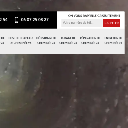
ON VOUS RAPPELLE GRATUITEMENT
2 54
06 07 25 08 37
 DE
POSE DE CHAPEAU
DÉBISTRAGE DE
TUBAGE DE
RÉPARATION DE
ENTRETIEN DE
 94
DE CHEMINÉE 94
CHEMINÉE 94
CHEMINÉE 94
CHEMINÉE 94
CHEMINÉE 94