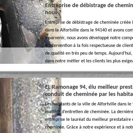
Entreprise de débistrage de chemi
nous ?
Entreprise de débistrage de cheminée créée 
dans la Alfortville dans le 94140 et avons com
y parvenir, nous avons développé notre comp
d’intervention à la fois respectueuse de clien
de qualité en très peu de temps. Aujourd’hu
dans notre métier et les clients les plus exige
EL Ramonage 94, élu meilleur prest
conduit de cheminée par les habitan
Les habitants de la ville de Alfortville dans 
matière d’entretien de cheminée. La dernière f
entreprise le lauréat du meilleur prestataire
cheminée. Grâce à notre expérience et à notre