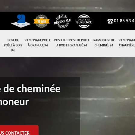
01 85 53 4
POSE DE
RAMONAGE POELE
POSEUR ET POSE DE POELE
RAMONAGE DE
RAMONAGE
POÊLE À BOIS
À GRANULE 94
A BOIS ET GRANULÉ 94
CHEMINÉE 94
CHAUDIÈRE
94
e de cheminée
amoneur
US CONTACTER