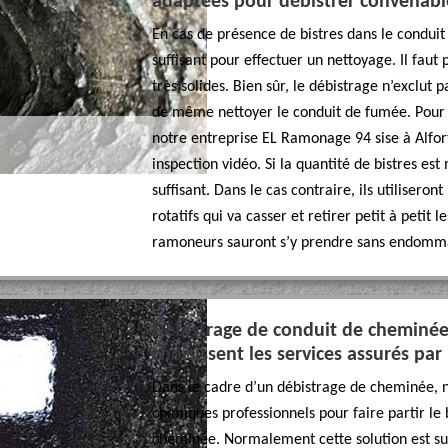
adaptées pour débistrer convenab
En cas de présence de bistres dans le condui
suffisant pour effectuer un nettoyage. Il faut
très solides. Bien sûr, le débistrage n’exclut 
de même nettoyer le conduit de fumée. Pour 
notre entreprise EL Ramonage 94 sise à Alfort
inspection vidéo. Si la quantité de bistres es
suffisant. Dans le cas contraire, ils utilisero
rotatifs qui va casser et retirer petit à petit 
ramoneurs sauront s’y prendre sans endomma
Débistrage de conduit de cheminée, 
choisissent les services assurés pa
Dans le cadre d’un débistrage de cheminée, n
chimiques professionnels pour faire partir le b
cheminée. Normalement cette solution est suffi